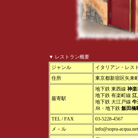
▼ レストラン概要
ジャンル
イタリアン・レス
住所
東京都新宿区矢来町 
地下鉄 東西線
神楽
地下鉄 有楽町線
江
最寄駅
地下鉄 大江戸線
牛
JR・地下鉄
飯田橋
TEL / FAX
03-5228-4567
メ－ル
info@sopra-acqua.net