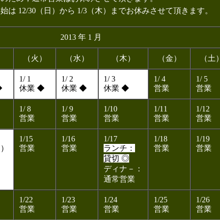
年始は 12/30（日）から 1/3（木）までお休みさせて頂きます。
2013 年 1 月
）
（火）
（水）
（木）
（金）
（土
1/ 1
1/ 2
1/ 3
1/ 4
1/ 5
◆
休業 ◆
休業 ◆
休業 ◆
営業
営業
1/ 8
1/ 9
1/10
1/11
1/12
営業
営業
営業
営業
営業
1/15
1/16
1/17
1/18
1/19
日）
営業
営業
ランチ：
営業
営業
貸切 ◎
ディナ－：
通常営業
1/22
1/23
1/24
1/25
1/26
営業
営業
営業
営業
営業