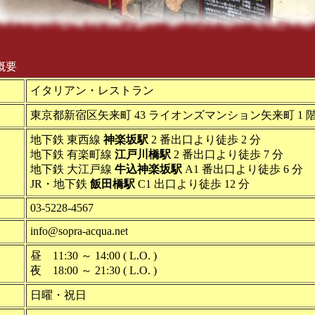
概要
イタリアン・レストラン
東京都新宿区矢来町 43 ライオンズマンション矢来町 1 
地下鉄 東西線
神楽坂駅
2 番出口より徒歩 2 分
地下鉄 有楽町線
江戸川橋駅
2 番出口より徒歩 7 分
地下鉄 大江戸線
牛込神楽坂駅
A1 番出口より徒歩 6 分
JR・地下鉄
飯田橋駅
C1 出口より徒歩 12 分
03-5228-4567
info@sopra-acqua.net
昼 11:30 ～ 14:00 ( L.O. )
夜 18:00 ～ 21:30 ( L.O. )
日曜・祝日