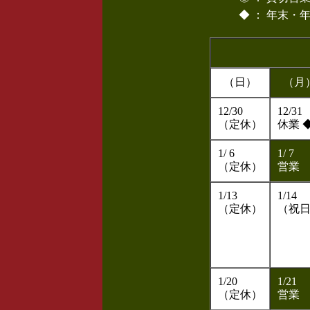
◆ ： 年末・
（日）
（月
12/30
12/31
（定休）
休業 
1/ 6
1/ 7
（定休）
営業
1/13
1/14
（定休）
（祝
1/20
1/21
（定休）
営業