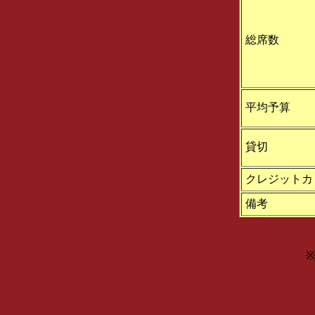
総席数
平均予算
貸切
クレジットカ
備考