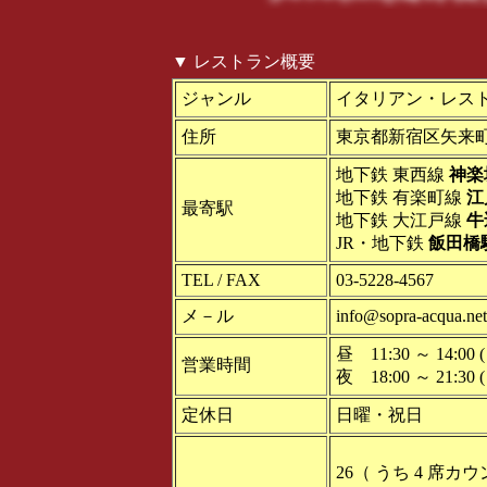
▼ レストラン概要
ジャンル
イタリアン・レス
住所
東京都新宿区矢来町 
地下鉄 東西線
神楽
地下鉄 有楽町線
江
最寄駅
地下鉄 大江戸線
牛
JR・地下鉄
飯田橋
TEL / FAX
03-5228-4567
メ－ル
info@sopra-acqua.net
昼 11:30 ～ 14:00 ( 
営業時間
夜 18:00 ～ 21:30 ( 
定休日
日曜・祝日
26（ うち 4 席カ