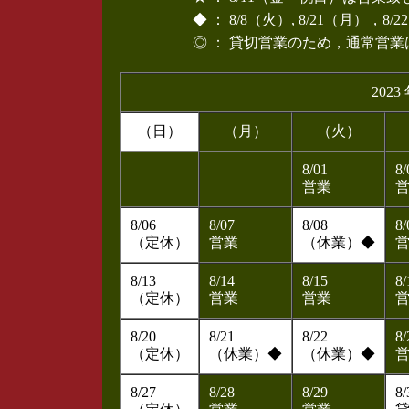
◆ ： 8/8（火）, 8/21（月）
◎ ： 貸切営業のため，通常営
2023
（日）
（月）
（火）
8/01
8/
営業
8/06
8/07
8/08
8/
（定休）
営業
（休業）◆
8/13
8/14
8/15
8/
（定休）
営業
営業
8/20
8/21
8/22
8/
（定休）
（休業）◆
（休業）◆
8/27
8/28
8/29
8/