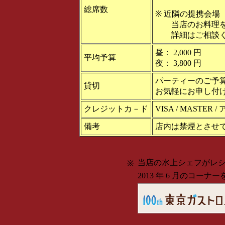
総席数
※ 近隣の提携会場（ 
当店のお料理を
詳細はご相談く
昼： 2,000 円
平均予算
夜： 3,800 円
パーティーのご予
貸切
お気軽にお申し付
クレジットカ－ド
VISA / MASTE
備考
店内は禁煙とさせ
当店の水上シェフがレ
※
2013 年 6 月のコー