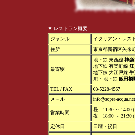
▼ レストラン概要
ジャンル
イタリアン・レス
住所
東京都新宿区矢来町 
地下鉄 東西線
神楽
地下鉄 有楽町線
江
最寄駅
地下鉄 大江戸線
牛
JR・地下鉄
飯田橋
TEL / FAX
03-5228-4567
メ－ル
info@sopra-acqua.net
昼 11:30 ～ 14:00 ( 
営業時間
夜 18:00 ～ 21:30 ( 
定休日
日曜・祝日