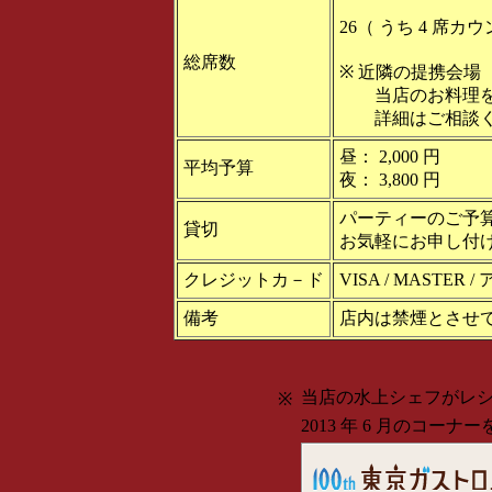
26（ うち 4 席カ
総席数
※ 近隣の提携会場（ 
当店のお料理を
詳細はご相談く
昼： 2,000 円
平均予算
夜： 3,800 円
パーティーのご予
貸切
お気軽にお申し付
クレジットカ－ド
VISA / MASTE
備考
店内は禁煙とさせ
当店の水上シェフがレ
※
2013 年 6 月のコー