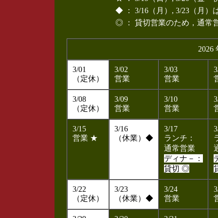
◆ ： 3/16（月）, 3/23
◎ ： 貸切営業のため，通
2026
3/01
3/02
3/03
3
（定休）
営業
営業
3/08
3/09
3/10
3
（定休）
営業
営業
3/15
3/16
3/17
3
営業 ★
（休業）◆
ランチ：
通常営業
ディナ－：
貸切 ◎
3/22
3/23
3/24
3
（定休）
（休業）◆
営業