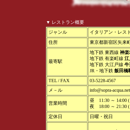
▼ レストラン概要
ジャンル
イタリアン・レス
住所
東京都新宿区矢来町 
地下鉄 東西線
神楽
地下鉄 有楽町線
江
最寄駅
地下鉄 大江戸線
牛
JR・地下鉄
飯田橋
TEL / FAX
03-5228-4567
メ－ル
info@sopra-acqua.net
昼 11:30 ～ 14:00 ( 
営業時間
夜 18:00 ～ 21:30 ( 
定休日
日曜・祝日