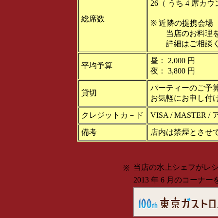
26（ うち 4 席カ
総席数
※ 近隣の提携会場（ 
当店のお料理を
詳細はご相談く
昼： 2,000 円
平均予算
夜： 3,800 円
パーティーのご予
貸切
お気軽にお申し付
クレジットカ－ド
VISA / MASTE
備考
店内は禁煙とさせ
当店の水上シェフがレ
※
2013 年 6 月のコー