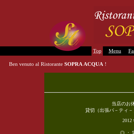
Top
Menu
Fa
Ben venuto al Ristorante
SOPRA ACQUA
!
当店のお
貸切（出張パ－ティ－
20
◎ ：