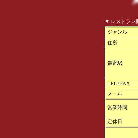
▼ レストラン
ジャンル
住所
最寄駅
TEL / FAX
メ－ル
営業時間
定休日