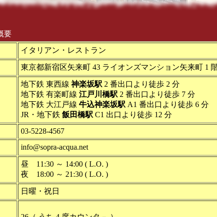
概要
イタリアン・レストラン
東京都新宿区矢来町 43 ライオンズマンション矢来町 1 
地下鉄 東西線
神楽坂駅
2 番出口より徒歩 2 分
地下鉄 有楽町線
江戸川橋駅
2 番出口より徒歩 7 分
地下鉄 大江戸線
牛込神楽坂駅
A1 番出口より徒歩 6 分
JR・地下鉄
飯田橋駅
C1 出口より徒歩 12 分
03-5228-4567
info@sopra-acqua.net
昼 11:30 ～ 14:00 ( L.O. )
夜 18:00 ～ 21:30 ( L.O. )
日曜・祝日
26（ うち 4 席カウンタ－ ）