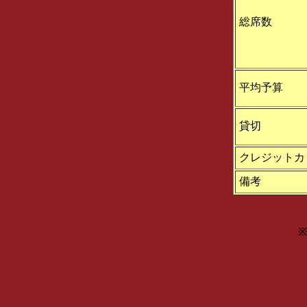
総席数
平均予算
貸切
クレジットカ
備考